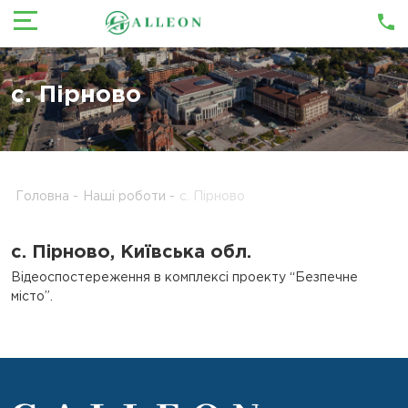
с. Пірново
Головна
-
Наші роботи
-
с. Пірново
с. Пірново, Київська обл.
Відеоспостереження в комплексі проекту “Безпечне
місто”.