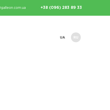
+38 (096) 283 89 33
@galleon.com.ua
UA
RU