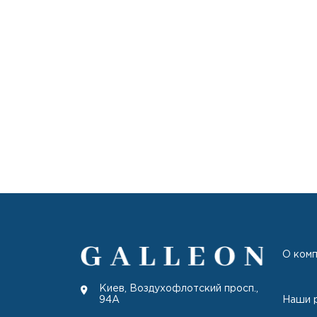
О ком
Киев, Воздухофлотский просп.,
Наши 
94А