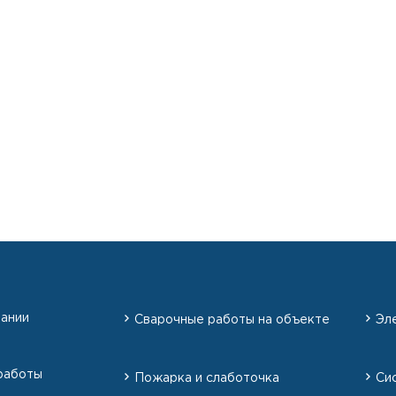
пании
Сварочные работы на объекте
Эл
работы
Пожарка и слаботочка
Си